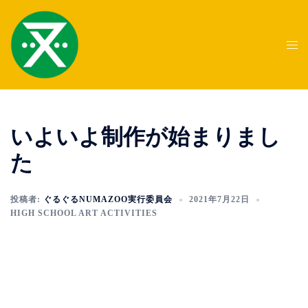
コ
ン
テ
ト
ン
グ
ツ
ル
へ
メ
ス
ニ
いよいよ制作が始まりまし
キ
ュ
ッ
ー
た
プ
投稿者:
ぐるぐるNUMAZOO実行委員会
2021年7月22日
HIGH SCHOOL ART ACTIVITIES