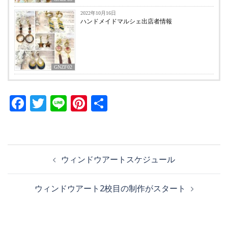
2022年10月16日
ハンドメイドマルシェ出店者情報
GNZF02
Facebook
Twitter
Line
Pinterest
共
有
投
ウィンドウアートスケジュール
稿
ナ
ウィンドウアート2校目の制作がスタート
ビ
ゲ
ー