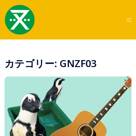
コ
ン
テ
ト
ン
グ
ツ
ル
へ
メ
ス
ニ
キ
ュ
カテゴリー:
GNZF03
ッ
ー
プ