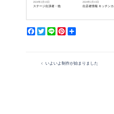
2024年2月13日
2024年2月13日
ステージ出演者・他
出店者情報 キッチンカ
Facebook
Twitter
Line
Pinterest
共
有
投
いよいよ制作が始まりました
稿
ナ
ビ
ゲ