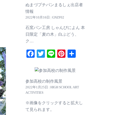
ぬまづプチパンまるしぇ出店者
情報
2022年10月16日
|
GNZF02
石窯パン工房 しゃんぴによん 本
日限定「麦の木」白ぶどう、
ク…
Facebook
Twitter
Line
Pinterest
共
有
参加高校の制作風景
2022年1月25日
|
HIGH SCHOOL ART
ACTIVITIES
※画像をクリックすると拡大し
て見られます。