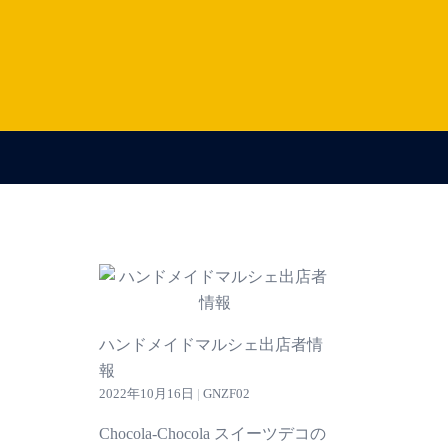
ハンドメイドマルシェ出店者情
報
2022年10月16日
|
GNZF02
Chocola-Chocola スイーツデコの