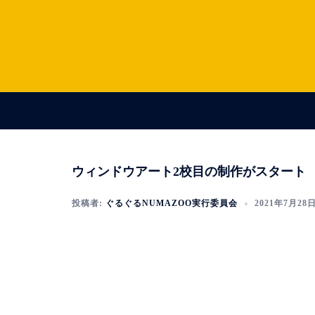
コ
ン
テ
ン
ツ
へ
ス
キ
ッ
ウィンドウアート2校目の制作がスタート
プ
投稿者:
ぐるぐるNUMAZOO実行委員会
2021年7月28