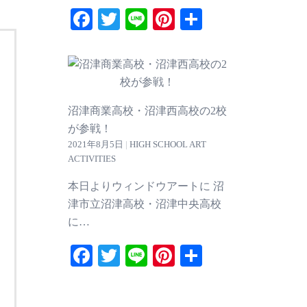
Facebook
Twitter
Line
Pinterest
共
有
沼津商業高校・沼津西高校の2校
が参戦！
2021年8月5日
|
HIGH SCHOOL ART
ACTIVITIES
本日よりウィンドウアートに 沼
津市立沼津高校・沼津中央高校
に…
Facebook
Twitter
Line
Pinterest
共
有