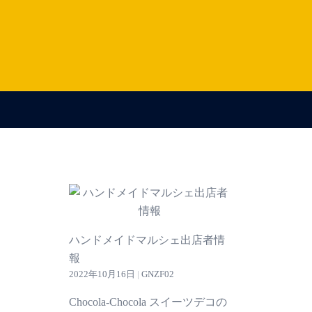
ハンドメイドマルシェ出店者情
報
2022年10月16日
|
GNZF02
Chocola-Chocola スイーツデコの