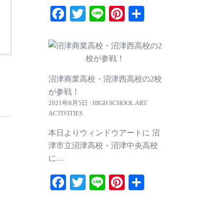
Facebook
Twitter
Line
Pinterest
共
有
沼津商業高校・沼津西高校の2校
が参戦！
2021年8月5日
|
HIGH SCHOOL ART
ACTIVITIES
本日よりウィンドウアートに 沼
津市立沼津高校・沼津中央高校
に…
Facebook
Twitter
Line
Pinterest
共
有