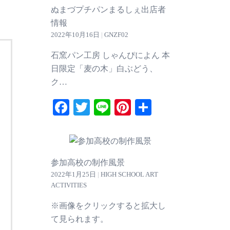
ぬまづプチパンまるしぇ出店者
情報
2022年10月16日
|
GNZF02
石窯パン工房 しゃんぴによん 本
日限定「麦の木」白ぶどう、
ク…
Facebook
Twitter
Line
Pinterest
共
有
参加高校の制作風景
2022年1月25日
|
HIGH SCHOOL ART
ACTIVITIES
※画像をクリックすると拡大し
て見られます。