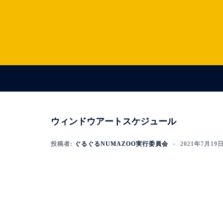
コ
ン
テ
ン
ツ
へ
ス
キ
ッ
ウィンドウアートスケジュール
プ
投稿者:
ぐるぐるNUMAZOO実行委員会
2021年7月19