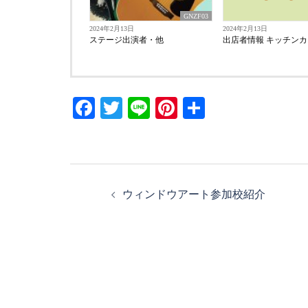
GNZF03
2024年2月13日
2024年2月13日
ステージ出演者・他
出店者情報 キッチンカ
Facebook
Twitter
Line
Pinterest
共
有
投
ウィンドウアート参加校紹介
稿
ナ
ビ