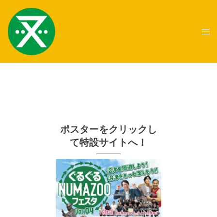
コ
ン
テ
ト
ン
グ
ツ
ル
へ
メ
ス
ニ
キ
ュ
ッ
ー
プ
ポスターをクリックし
て特設サイトへ！