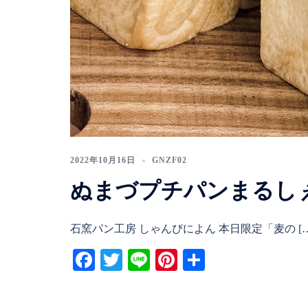
2022年10月16日
GNZF02
ぬまづプチパンまるし
石窯パン工房 しゃんぴによん 本日限定「麦の […
Facebook
Twitter
Line
Pinterest
共
有