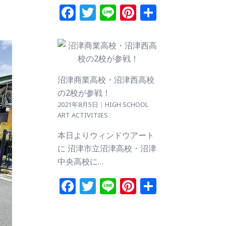
Facebook
Twitter
Line
Pinterest
共
有
沼津商業高校・沼津西高校
の2校が参戦！
2021年8月5日
|
HIGH SCHOOL
ART ACTIVITIES
本日よりウィンドウアート
に 沼津市立沼津高校・沼津
中央高校に…
Facebook
Twitter
Line
Pinterest
共
有