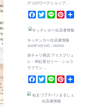
デコのワークショップ…
Facebook
Twitter
Line
Pinterest
共
有
キッチンカー出店者情報
2022年10月16日
|
GNZF02
赤チャリ商店 アイスブリュ
レ・和紅茶ゼリー・ショコ
ラフラン …
Facebook
Twitter
Line
Pinterest
共
有