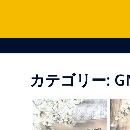
コ
ン
テ
ン
ツ
へ
ス
キ
ッ
プ
カテゴリー:
G