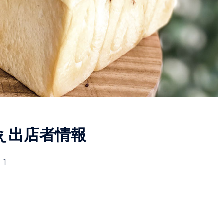
ぇ出店者情報
]