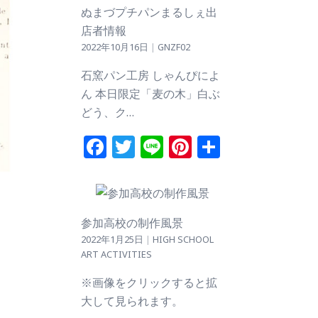
ぬまづプチパンまるしぇ出
店者情報
2022年10月16日
|
GNZF02
石窯パン工房 しゃんぴによ
ん 本日限定「麦の木」白ぶ
どう、ク…
Facebook
Twitter
Line
Pinterest
共
有
参加高校の制作風景
2022年1月25日
|
HIGH SCHOOL
ART ACTIVITIES
※画像をクリックすると拡
大して見られます。