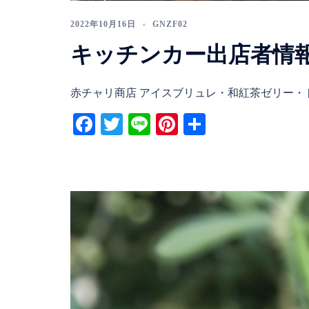
2022年10月16日
GNZF02
キッチンカー出店者情
赤チャリ商店 アイスブリュレ・和紅茶ゼリー・ [
Facebook
Twitter
Line
Pinterest
共
有