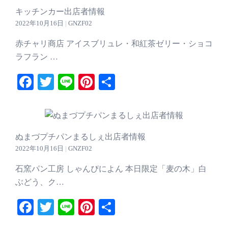
キッチンカー出店者情報
2022年10月16日
|
GNZF02
赤チャリ商店 アイスブリュレ・和紅茶ゼリー・ショコ
ラフラン …
Facebook
Twitter
Line
Pinterest
共
有
ぬまづプチパンまるしぇ出店者情報
2022年10月16日
|
GNZF02
石窯パン工房 しゃんぴによん 本日限定「麦の木」白
ぶどう、ク…
Facebook
Twitter
Line
Pinterest
共
有