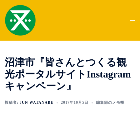
コ
ン
テ
ト
ン
グ
ツ
ル
へ
メ
ス
ニ
沼津市『皆さんとつくる観
キ
ュ
ッ
ー
光ポータルサイトInstagram
プ
キャンペーン』
投稿者:
JUN WATANABE
2017年10月5日
編集部のメモ帳