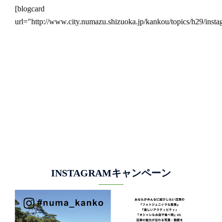
[blogcard
url="http://www.city.numazu.shizuoka.jp/kankou/topics/h29/insta
INSTAGRAMキャンペーン