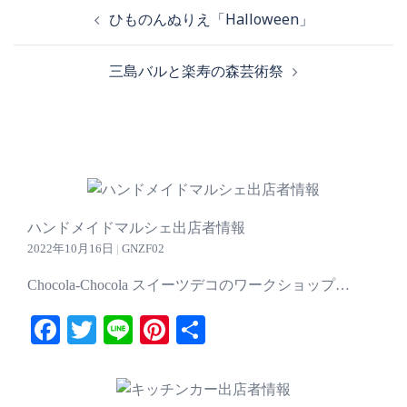
投
ひものんぬりえ「Halloween」
稿
ナ
三島バルと楽寿の森芸術祭
ビ
ゲ
ー
シ
ョ
ン
ハンドメイドマルシェ出店者情報
2022年10月16日
|
GNZF02
Chocola-Chocola スイーツデコのワークショップ…
Facebook
Twitter
Line
Pinterest
共
有