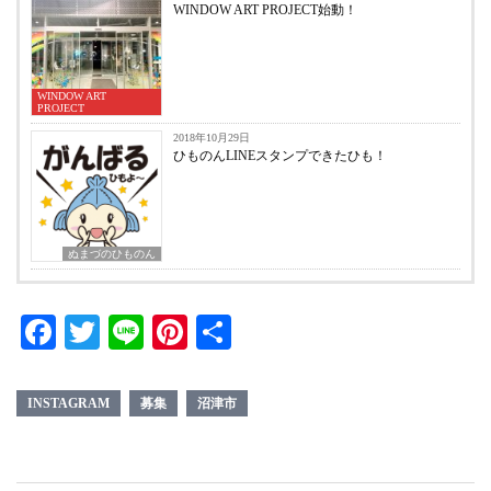
WINDOW ART PROJECT始動！
WINDOW ART
PROJECT
2018年10月29日
ひものんLINEスタンプできたひも！
ぬまづのひものん
Facebook
Twitter
Line
Pinterest
共
有
INSTAGRAM
募集
沼津市