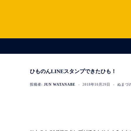
コ
ン
テ
ン
ツ
へ
ス
キ
ッ
ひものんLINEスタンプできたひも！
プ
投稿者:
JUN WATANABE
2018年10月29日
ぬまづ