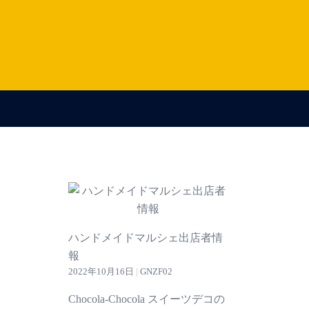
ハンドメイドマルシェ出店者情
報
2022年10月16日
|
GNZF02
Chocola-Chocola スイーツデコの