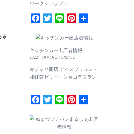
ワークショップ…
Facebook
Twitter
Line
Pinterest
共
有
ある
キッチンカー出店者情報
2022年10月16日
|
GNZF02
赤チャリ商店 アイスブリュレ・
和紅茶ゼリー・ショコラフラン
…
Facebook
Twitter
Line
Pinterest
共
有