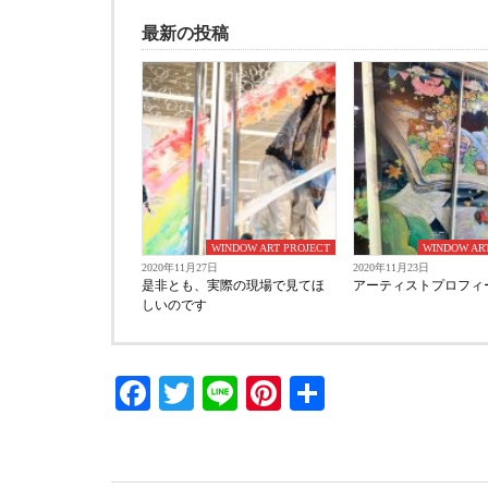
最新の投稿
WINDOW ART PROJECT
WINDOW AR
2020年11月27日
2020年11月23日
是非とも、実際の現場で見てほ
アーティストプロフィ
しいのです
Facebook
Twitter
Line
Pinterest
共
有