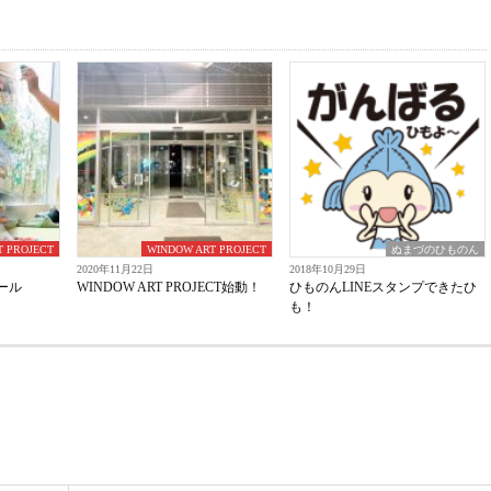
T PROJECT
WINDOW ART PROJECT
ぬまづのひものん
2020年11月22日
2018年10月29日
ール
WINDOW ART PROJECT始動！
ひものんLINEスタンプできたひ
も！