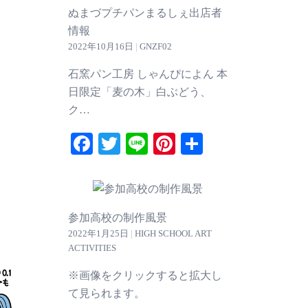
ぬまづプチパンまるしぇ出店者
情報
2022年10月16日
|
GNZF02
石窯パン工房 しゃんぴによん 本
日限定「麦の木」白ぶどう、
ク…
Facebook
Twitter
Line
Pinterest
共
有
参加高校の制作風景
2022年1月25日
|
HIGH SCHOOL ART
ACTIVITIES
※画像をクリックすると拡大し
て見られます。