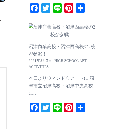
Facebook
Twitter
Line
Pinterest
共
有
沼津商業高校・沼津西高校の2校
が参戦！
2021年8月5日
|
HIGH SCHOOL ART
ACTIVITIES
本日よりウィンドウアートに 沼
津市立沼津高校・沼津中央高校
に…
Facebook
Twitter
Line
Pinterest
共
有