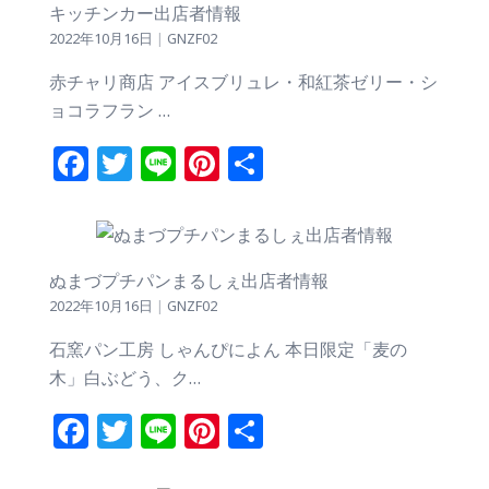
キッチンカー出店者情報
2022年10月16日
|
GNZF02
赤チャリ商店 アイスブリュレ・和紅茶ゼリー・シ
ョコラフラン …
Facebook
Twitter
Line
Pinterest
共
有
ぬまづプチパンまるしぇ出店者情報
2022年10月16日
|
GNZF02
石窯パン工房 しゃんぴによん 本日限定「麦の
木」白ぶどう、ク…
Facebook
Twitter
Line
Pinterest
共
有