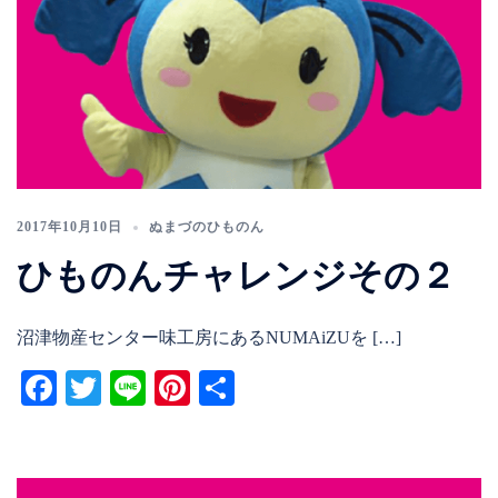
2017年10月10日
ぬまづのひものん
ひものんチャレンジその２
沼津物産センター味工房にあるNUMAiZUを […]
Facebook
Twitter
Line
Pinterest
共
有