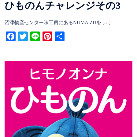
ひものんチャレンジその3
沼津物産センター味工房にあるNUMAiZUを […]
Facebook
Twitter
Line
Pinterest
共
有