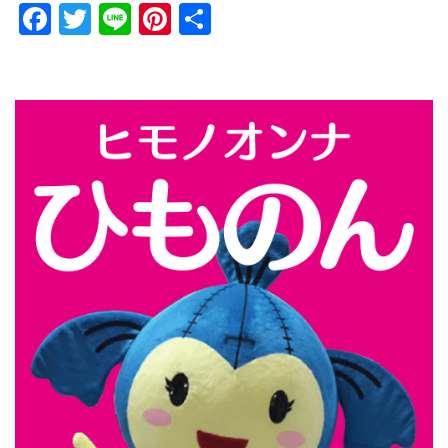
Facebook
Twitter
Line
Pinterest
共
有