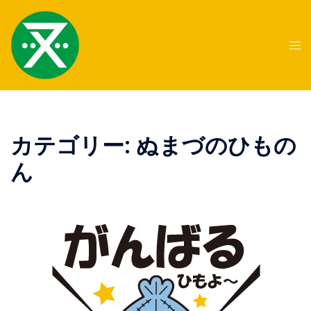
コ
ン
テ
ト
ン
グ
ツ
ル
へ
メ
ス
ニ
キ
ュ
カテゴリー:
ぬまづのひもの
ッ
ー
ん
プ