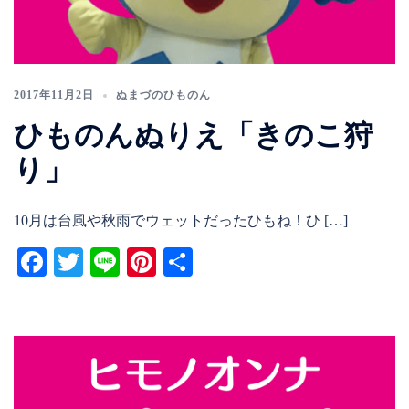
2017年11月2日
ぬまづのひものん
ひものんぬりえ「きのこ狩
り」
10月は台風や秋雨でウェットだったひもね！ひ […]
Facebook
Twitter
Line
Pinterest
共
有