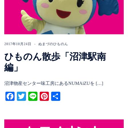
2017年10月24日
ぬまづのひものん
ひものん散歩「沼津駅南
編」
沼津物産センター味工房にあるNUMAiZUを […]
Facebook
Twitter
Line
Pinterest
共
有