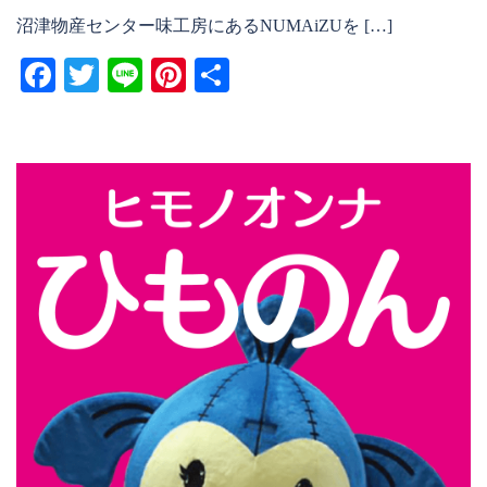
沼津物産センター味工房にあるNUMAiZUを […]
Facebook
Twitter
Line
Pinterest
共
有