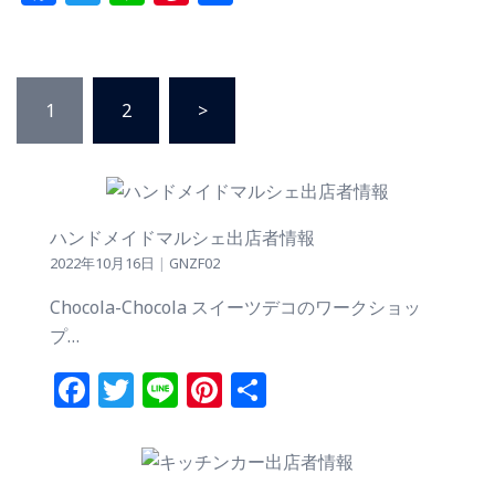
有
投
1
2
>
稿
の
ペ
ー
ハンドメイドマルシェ出店者情報
ジ
2022年10月16日
|
GNZF02
送
り
Chocola-Chocola スイーツデコのワークショッ
プ…
Facebook
Twitter
Line
Pinterest
共
有