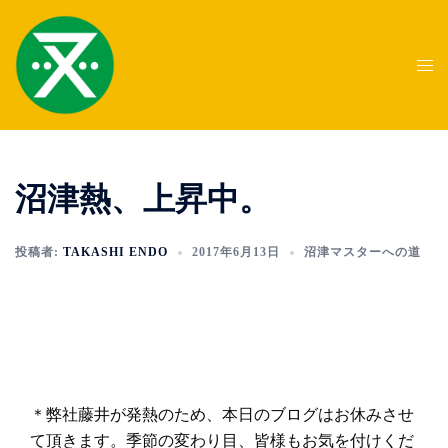
コ
ン
テ
ト
ン
グ
ツ
ル
へ
メ
ス
ニ
沼津熱、上昇中。
キ
ュ
ッ
ー
プ
投稿者:
TAKASHI ENDO
2017年6月13日
沼津マスターへの道
＊弊社藤井が発熱のため、本日のブログはお休みさせ
て頂きます。季節の変わり目、皆様もお気を付けくだ