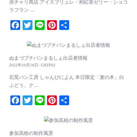
赤チャリ商店 アイスブリュレ・和紅茶ゼリー・ショコ
ラフラン …
Facebook
Twitter
Line
Pinterest
共
有
ぬまづプチパンまるしぇ出店者情報
2022年10月16日
|
GNZF02
石窯パン工房 しゃんぴによん 本日限定「麦の木」白
ぶどう、ク…
Facebook
Twitter
Line
Pinterest
共
有
参加高校の制作風景