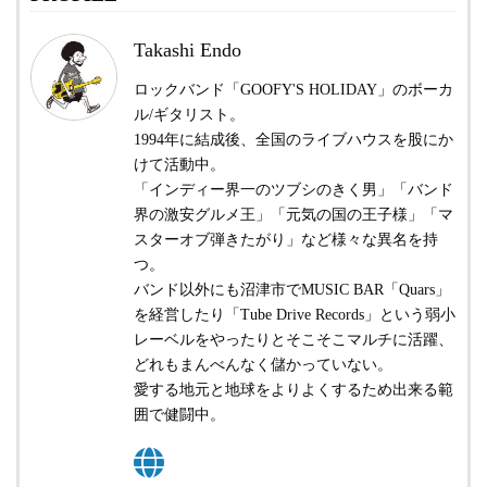
Takashi Endo
ロックバンド「GOOFY'S HOLIDAY」のボーカ
ル/ギタリスト。
1994年に結成後、全国のライブハウスを股にか
けて活動中。
「インディー界一のツブシのきく男」「バンド
界の激安グルメ王」「元気の国の王子様」「マ
スターオブ弾きたがり」など様々な異名を持
つ。
バンド以外にも沼津市でMUSIC BAR「Quars」
を経営したり「Tube Drive Records」という弱小
レーベルをやったりとそこそこマルチに活躍、
どれもまんべんなく儲かっていない。
愛する地元と地球をよりよくするため出来る範
囲で健闘中。