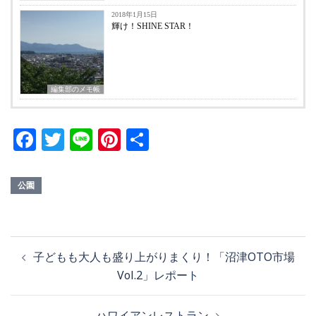
2018年1月15日
輝け！SHINE STAR！
編集部のメモ帳
Facebook
Twitter
Line
Pinterest
共
有
公園
投
子どもも大人も盛り上がりまくり！「沼津OTO市場
稿
Vol.2」レポート
ナ
ビ
ハワイアンレストラン