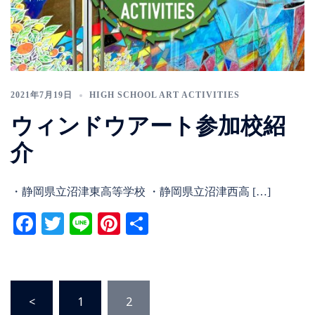
2021年7月19日
HIGH SCHOOL ART ACTIVITIES
ウィンドウアート参加校紹
介
・静岡県立沼津東高等学校 ・静岡県立沼津西高 […]
Facebook
Twitter
Line
Pinterest
共
有
投
<
1
2
稿