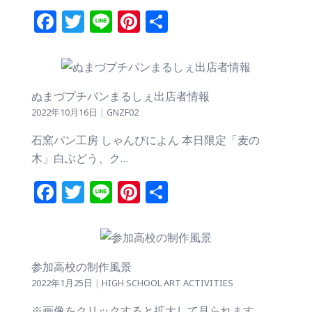
Facebook
Twitter
Line
Pinterest
共
有
ぬまづプチパンまるしぇ出店者情報
2022年10月16日
|
GNZF02
石窯パン工房 しゃんぴによん 本日限定「麦の
木」白ぶどう、ク…
Facebook
Twitter
Line
Pinterest
共
有
参加高校の制作風景
2022年1月25日
|
HIGH SCHOOL ART ACTIVITIES
※画像をクリックすると拡大して見られます。