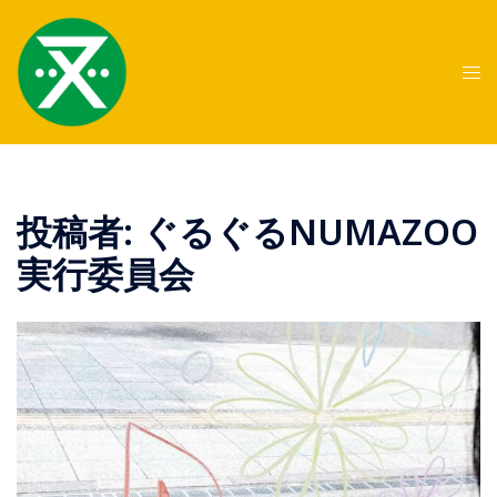
コ
ン
テ
ト
ン
グ
ツ
ル
へ
メ
ス
ニ
キ
ュ
投稿者:
ぐるぐるNUMAZOO
ッ
ー
実行委員会
プ