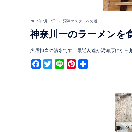
2017年7月12日
沼津マスターへの道
神奈川一のラーメンを
火曜担当の清水です！最近友達が湯河原に引っ越 
Facebook
Twitter
Line
Pinterest
共
有