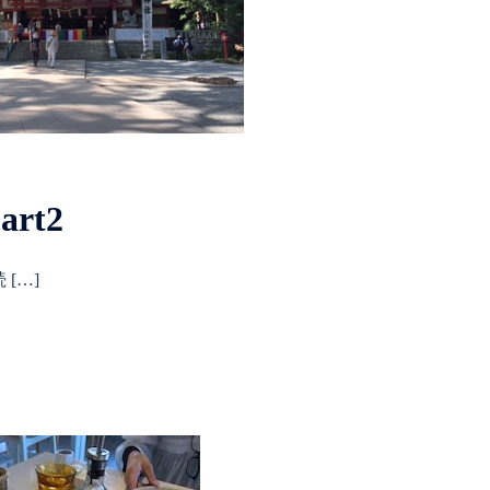
rt2
[…]