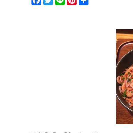
Facebook
Twitter
Line
Pinterest
共
有