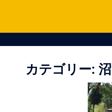
コ
ン
テ
ン
ツ
へ
ス
キ
ッ
プ
カテゴリー:
沼