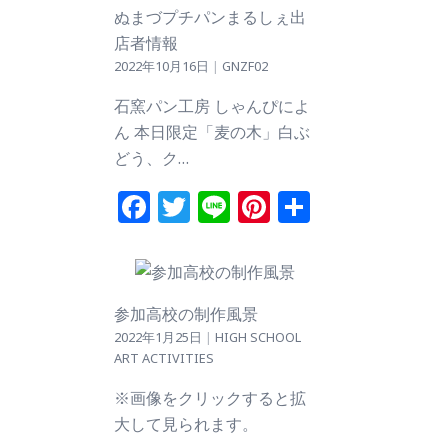
ぬまづプチパンまるしぇ出
店者情報
2022年10月16日
|
GNZF02
石窯パン工房 しゃんぴによ
ん 本日限定「麦の木」白ぶ
どう、ク…
Facebook
Twitter
Line
Pinterest
共
有
参加高校の制作風景
2022年1月25日
|
HIGH SCHOOL
ART ACTIVITIES
※画像をクリックすると拡
大して見られます。