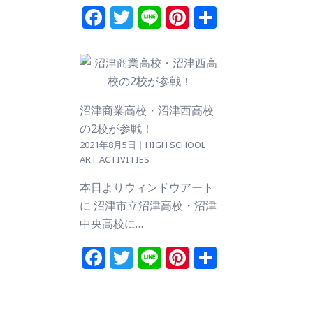
Facebook
Twitter
Line
Pinterest
共
有
沼津商業高校・沼津西高校
の2校が参戦！
2021年8月5日
|
HIGH SCHOOL
ART ACTIVITIES
本日よりウィンドウアート
に 沼津市立沼津高校・沼津
中央高校に…
Facebook
Twitter
Line
Pinterest
共
有