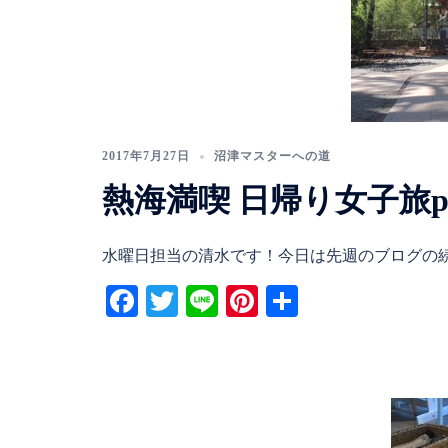
2017年7月27日
沼津マスターへの道
熱海満喫 日帰り女子旅pa
水曜日担当の清水です！今日は先週のブログの続 
Facebook
Twitter
Line
Pinterest
共
有