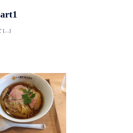
rt1
[…]