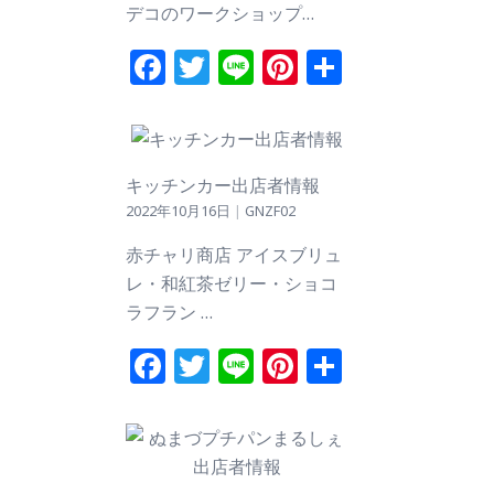
デコのワークショップ…
Facebook
Twitter
Line
Pinterest
共
有
キッチンカー出店者情報
2022年10月16日
|
GNZF02
赤チャリ商店 アイスブリュ
レ・和紅茶ゼリー・ショコ
ラフラン …
Facebook
Twitter
Line
Pinterest
共
有