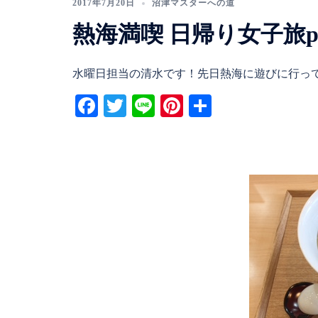
2017年7月20日
沼津マスターへの道
熱海満喫 日帰り女子旅pa
水曜日担当の清水です！先日熱海に遊びに行って 
Facebook
Twitter
Line
Pinterest
共
有