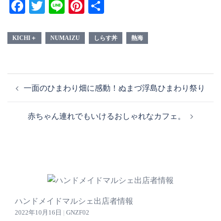
Facebook
Twitter
Line
Pinterest
共
有
KICHI＋
NUMAIZU
しらす丼
熱海
投
一面のひまわり畑に感動！ぬまづ浮島ひまわり祭り
稿
ナ
赤ちゃん連れでもいけるおしゃれなカフェ。
ビ
ゲ
ー
シ
ョ
ン
ハンドメイドマルシェ出店者情報
2022年10月16日
|
GNZF02