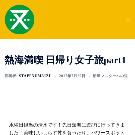
コ
ン
テ
ト
ン
グ
ツ
ル
へ
メ
ス
ニ
熱海満喫 日帰り女子旅part1
キ
ュ
ッ
ー
プ
投稿者:
STAFFNUMAIZU
2017年7月20日
沼津マスターへの道
水曜日担当の清水です！先日熱海に遊びに行ってきま
した！美味しいしらす丼を食べたり、パワースポット