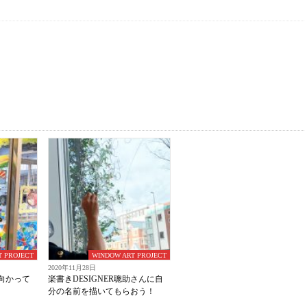
T PROJECT
WINDOW ART PROJECT
2020年11月28日
向かって
楽書きDESIGNER聰助さんに自
分の名前を描いてもらおう！