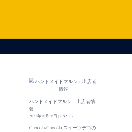
ハンドメイドマルシェ出店者情
報
2022年10月16日
|
GNZF02
Chocola-Chocola スイーツデコの