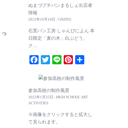
ぬまづプチパンまるしぇ出店者
情報
2022年10月16日
|
GNZF02
石窯パン工房 しゃんぴによん 本
とっ
日限定「麦の木」白ぶどう、
ク…
Facebook
Twitter
Line
Pinterest
共
有
参加高校の制作風景
2022年1月25日
|
HIGH SCHOOL ART
ACTIVITIES
※画像をクリックすると拡大し
て見られます。