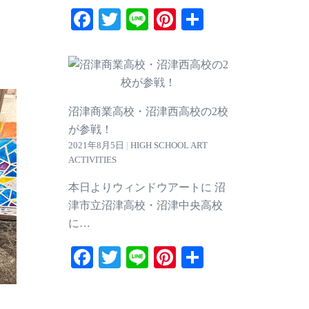
Facebook
Twitter
Line
Pinterest
共
有
沼津商業高校・沼津西高校の2校
が参戦！
2021年8月5日
|
HIGH SCHOOL ART
ACTIVITIES
本日よりウィンドウアートに 沼
津市立沼津高校・沼津中央高校
に…
Facebook
Twitter
Line
Pinterest
共
有