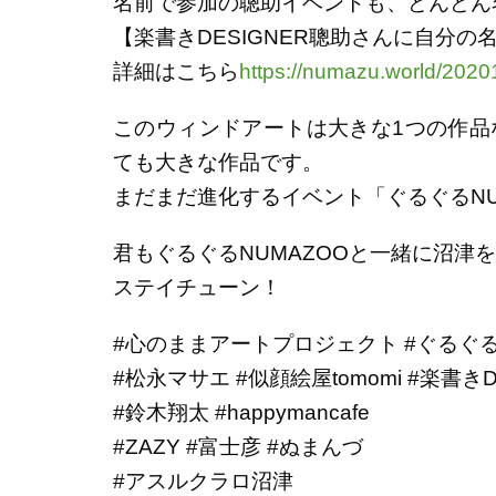
名前で参加の聰助イベントも、どんどん
【楽書きDESIGNER聰助さんに自分
詳細はこちら
https://numazu.world/202
このウィンドアートは
大きな1つの作品
ても大きな作品です。
まだまだ進化するイベント「
ぐるぐるN
君も
ぐるぐるNUMAZOOと
一緒に沼津を
ステイチューン！
#心のままアートプロジェクト
#ぐるぐ
#松永マサエ
#似顔絵屋tomomi
#楽書きD
#鈴木翔太
#happymancafe
#ZAZY
#富士彦
#ぬまんづ
#アスルクラロ沼津