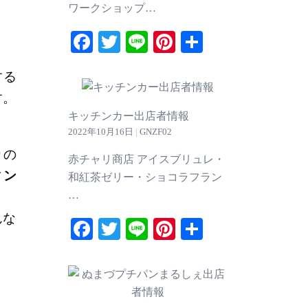
ワークショップ…
Facebook
Twitter
Line
Pinterest
共
有
する
す。
キッチンカー出店者情報
2022年10月16日
|
GNZF02
りの
赤チャリ商店 アイスブリュレ・
ィン
和紅茶ゼリー・ショコラフラン
…
んな
Facebook
Twitter
Line
Pinterest
共
有