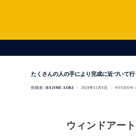
コ
ン
テ
ン
ツ
へ
ス
キ
ッ
たくさんの人の手により完成に近づいて行
プ
投稿者:
HAJIME AOKI
2020年12月8日
WINDOW 
ウィンドアート