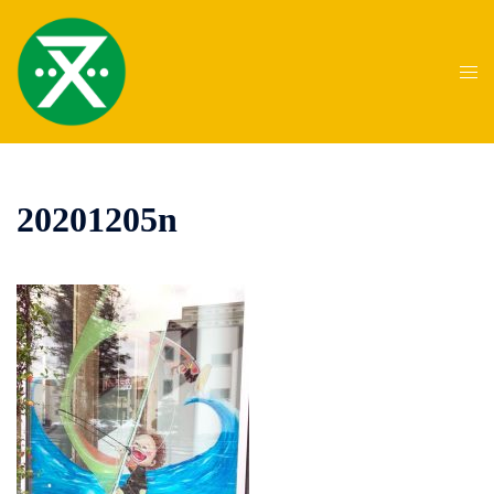
コ
ン
テ
ト
ン
グ
ツ
ル
へ
メ
ス
ニ
20201205n
キ
ュ
ッ
ー
プ