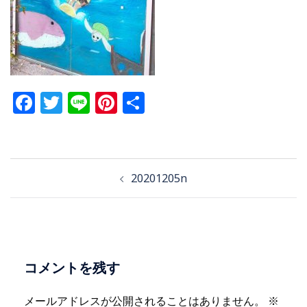
Facebook
Twitter
Line
Pinterest
共
有
投
20201205n
稿
ナ
ビ
ゲ
ー
コメントを残す
シ
ョ
メールアドレスが公開されることはありません。
※