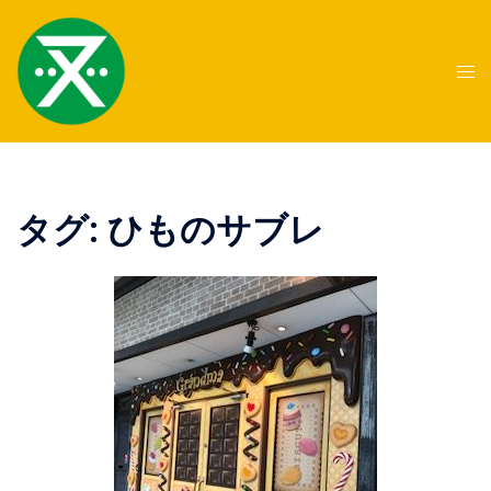
コ
ン
テ
ト
ン
グ
ツ
ル
へ
メ
ス
ニ
キ
ュ
タグ:
ひものサブレ
ッ
ー
プ